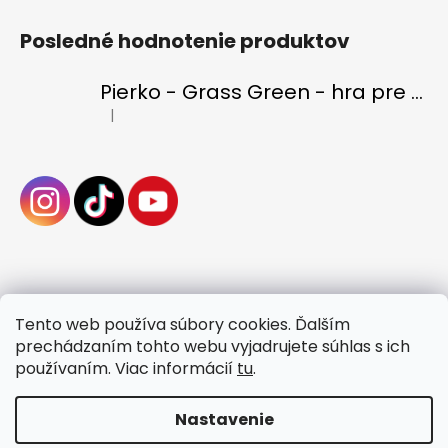
Posledné hodnotenie produktov
Pierko - Grass Green - hra pre deti aj dospelých
|
Hodnotenie produktu je 4 z 5 hviezdičiek.
Tento web používa súbory cookies. Ďalším
prechádzaním tohto webu vyjadrujete súhlas s ich
používaním. Viac informácií
tu
.
Nastavenie