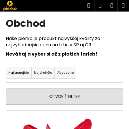
K
Prejsť
Hľadať
Náku
M
Prihlásen
na
o
obsah
Späť
Späť
košík
š
Obchod
í
Č
k
o
Naše pierko je produkt najvyššej kvality za
najvýhodnejšiu cenu na trhu v SR aj ČR.
p
o
Neváhaj a vyber si až z piatich farieb!
t
R
r
a
Najlacnejšie
Najdrahšie
Abecedne
e
d
b
e
u
n
OTVORIŤ FILTER
j
i
e
e
V
t
p
ý
e
r
p
n