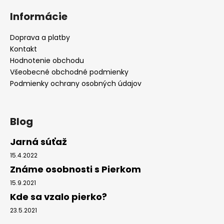
v
Informácie
k
y
Doprava a platby
v
Kontakt
ý
p
Hodnotenie obchodu
i
Všeobecné obchodné podmienky
s
Podmienky ochrany osobných údajov
u
Blog
Jarná súťaž
15.4.2022
Známe osobnosti s Pierkom
15.9.2021
Kde sa vzalo pierko?
23.5.2021