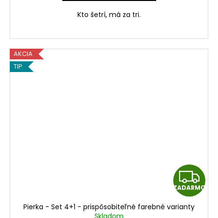
M
Kto šetrí, má za tri.
O
AKCIA
TIP
Z
ZADARMO
A
Pierka - Set 4+1 - prispôsobiteľné farebné varianty
D
Skladom