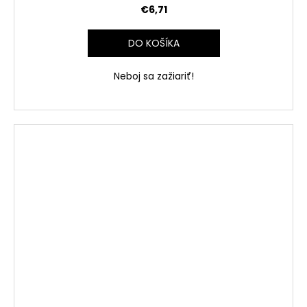
€6,71
DO KOŠÍKA
Neboj sa zažiariť!