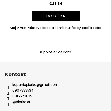
€26,34
A
DO KOŠÍKA
R
Maj v hrsti všetky Pierka a kombinuj farby podľa seba
M
O
8
položiek celkom
O
v
Z
l
á
á
Kontakt
d
p
a
ä
kopaniepierka
@
gmail.com
c
t
0907333534
i
i
0915529835
e
e
@pierko.eu
p
r