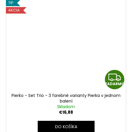
TIP
AKCIA
Z
ZADARMO
A
Pierko - Set Trio - 3 farebné varianty Pierka v jednom
D
balení
Skladom
A
€16,88
R
DO KOŠÍKA